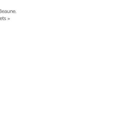
Beaune,
ets »