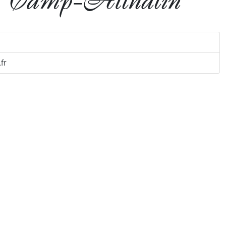
 Camp-Atthalin
fr